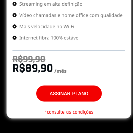
Streaming em alta definição
Vídeo chamadas e home office com qualidade
Mais velocidade no Wi-Fi
Internet fibra 100% estável
R$99,90
R$89,90
/mês
ASSINAR PLANO
*consulte as condições