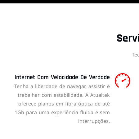
Serv
Te
Internet Com Velocidade De Verdade
Tenha a liberdade de navegar, assistir e
trabalhar com estabilidade. A Atualtek
oferece planos em fibra óptica de até
1Gb para uma experiência fluida e sem
interrupções.