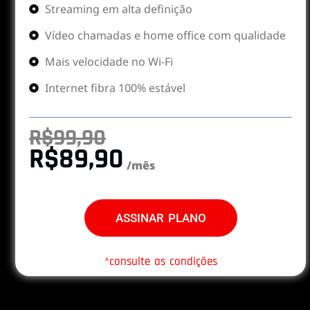
Streaming em alta definição
Vídeo chamadas e home office com qualidade
Mais velocidade no Wi-Fi
Internet fibra 100% estável
R$99,90
R$89,90
/mês
ASSINAR PLANO
*consulte as condições