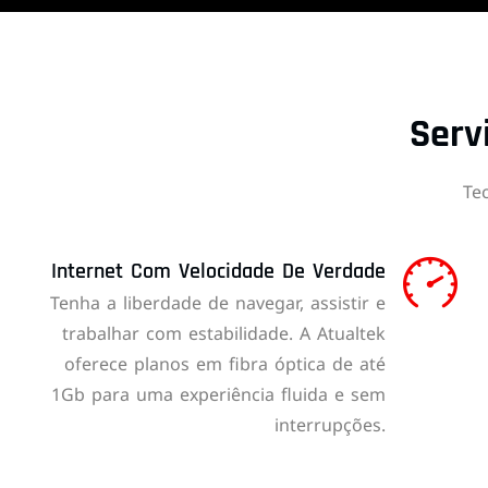
Serv
Te
Internet Com Velocidade De Verdade
Tenha a liberdade de navegar, assistir e
trabalhar com estabilidade. A Atualtek
oferece planos em fibra óptica de até
1Gb para uma experiência fluida e sem
interrupções.